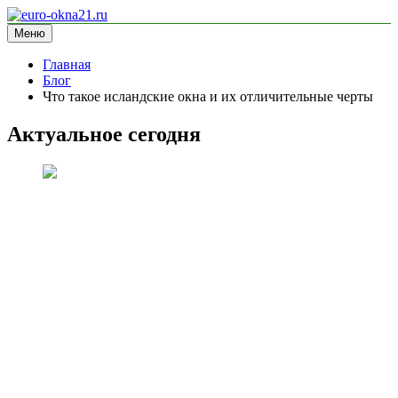
Перейти
к
Меню
euro-okna21.ru
блог про окна
содержимому
Главная
Блог
Что такое исландские окна и их отличительные черты
Актуальное сегодня