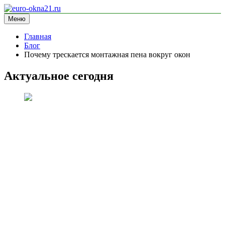
Перейти
к
Меню
euro-okna21.ru
блог про окна
содержимому
Главная
Блог
Почему трескается монтажная пена вокруг окон
Актуальное сегодня