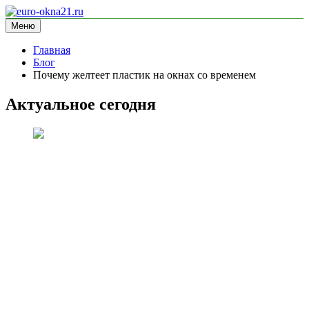
Перейти
к
Меню
euro-okna21.ru
блог про окна
содержимому
Главная
Блог
Почему желтеет пластик на окнах со временем
Актуальное сегодня