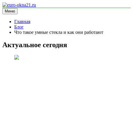
Перейти
к
Меню
euro-okna21.ru
блог про окна
содержимому
Главная
Блог
Что такое умные стекла и как они работают
Актуальное сегодня