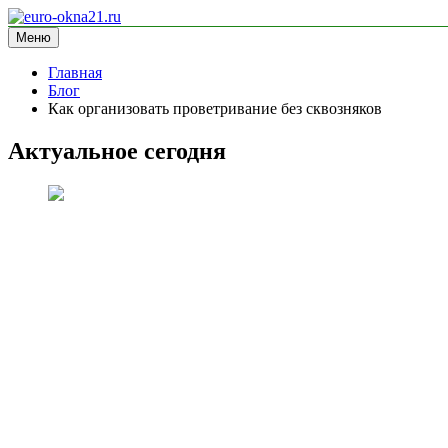
Перейти
к
Меню
euro-okna21.ru
блог про окна
содержимому
Главная
Блог
Как организовать проветривание без сквозняков
Актуальное сегодня