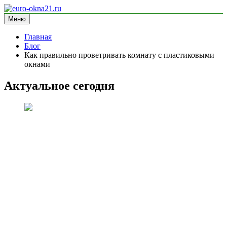
Перейти
к
Меню
euro-okna21.ru
блог про окна
содержимому
Главная
Блог
Как правильно проветривать комнату с пластиковыми
окнами
Актуальное сегодня