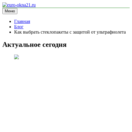
Перейти
к
Меню
euro-okna21.ru
блог про окна
содержимому
Главная
Блог
Как выбрать стеклопакеты с защитой от ультрафиолета
Актуальное сегодня