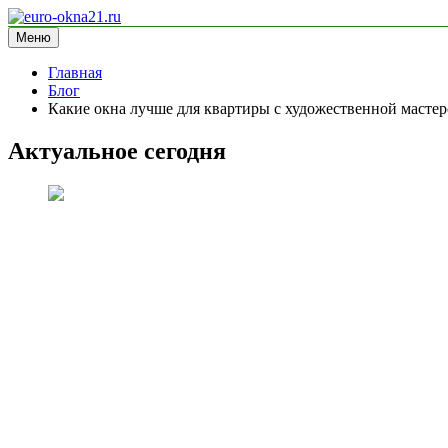
Перейти
к
Меню
euro-okna21.ru
блог про окна
содержимому
Главная
Блог
Какие окна лучше для квартиры с художественной мастер
Актуальное сегодня