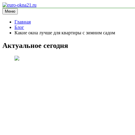
Перейти
к
Меню
euro-okna21.ru
блог про окна
содержимому
Главная
Блог
Какие окна лучше для квартиры с зимним садом
Актуальное сегодня