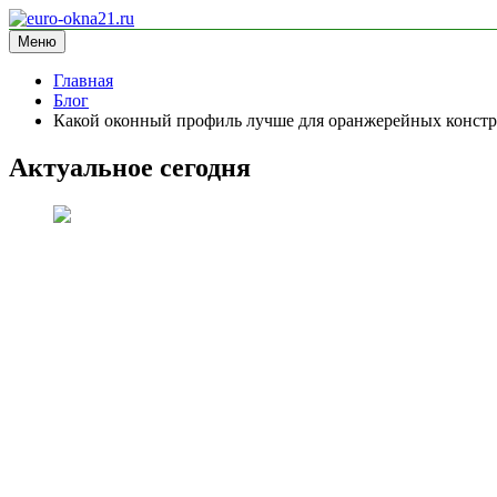
Перейти
к
Меню
euro-okna21.ru
блог про окна
содержимому
Главная
Блог
Какой оконный профиль лучше для оранжерейных конст
Актуальное сегодня