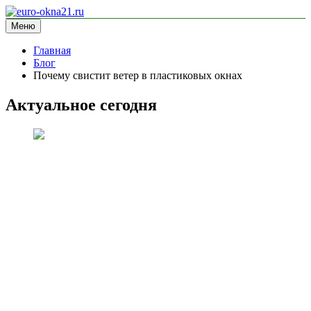
Перейти
к
Меню
euro-okna21.ru
блог про окна
содержимому
Главная
Блог
Почему свистит ветер в пластиковых окнах
Актуальное сегодня