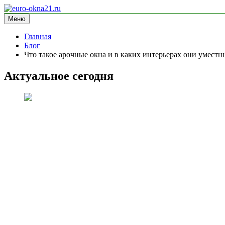
Перейти
к
Меню
euro-okna21.ru
блог про окна
содержимому
Главная
Блог
Что такое арочные окна и в каких интерьерах они уместн
Актуальное сегодня