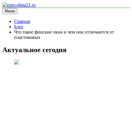
Перейти
к
Меню
euro-okna21.ru
блог про окна
содержимому
Главная
Блог
Что такое финские окна и чем они отличаются от
пластиковых
Актуальное сегодня