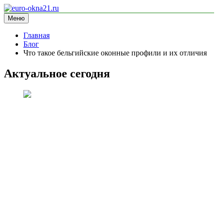
Перейти
к
Меню
euro-okna21.ru
блог про окна
содержимому
Главная
Блог
Что такое бельгийские оконные профили и их отличия
Актуальное сегодня