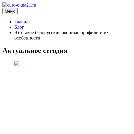
Перейти
к
Меню
euro-okna21.ru
блог про окна
содержимому
Главная
Блог
Что такое белорусские оконные профили и их
особенности
Актуальное сегодня