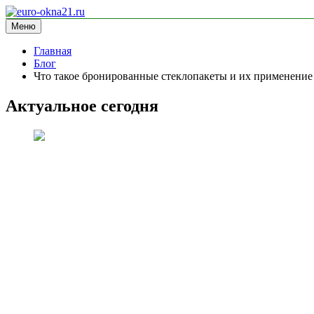
Перейти
к
Меню
euro-okna21.ru
блог про окна
содержимому
Главная
Блог
Что такое бронированные стеклопакеты и их применение
Актуальное сегодня