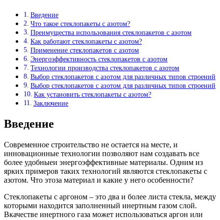
Введение
Что такое стеклопакеты с азотом?
Преимущества использования стеклопакетов с азотом
Как работают стеклопакеты с азотом?
Применение стеклопакетов с азотом
Энергоэффективность стеклопакетов с азотом
Технологии производства стеклопакетов с азотом
Выбор стеклопакетов с азотом для различных типов строений
Выбор стеклопакетов с азотом для различных типов строений
Как установить стеклопакеты с азотом?
Заключение
Введение
Современное строительство не остается на месте, и
инновационные технологии позволяют нам создавать все
более удобныеи энергоэффективные материалы. Одним из
ярких примеров таких технологий являются стеклопакеты с
азотом. Что этоза материал и какие у него особенности?
Стеклопакеты с аргоном – это два и более листа стекла, между
которыми находится заполненный инертным газом слой.
Вкачестве инертного газа может использоваться аргон или