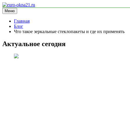
Перейти
к
Меню
euro-okna21.ru
блог про окна
содержимому
Главная
Блог
Что такое зеркальные стеклопакеты и где их применять
Актуальное сегодня