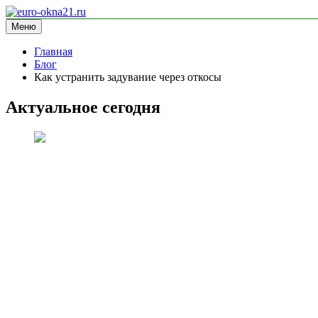
Перейти
к
Меню
euro-okna21.ru
блог про окна
содержимому
Главная
Блог
Как устранить задувание через откосы
Актуальное сегодня