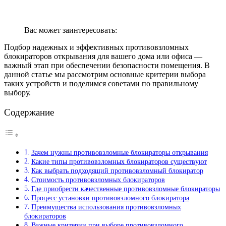
Вас может заинтересовать:
Подбор надежных и эффективных противовзломных
блокираторов открывания для вашего дома или офиса —
важный этап при обеспечении безопасности помещения. В
данной статье мы рассмотрим основные критерии выбора
таких устройств и поделимся советами по правильному
выбору.
Содержание
Зачем нужны противовзломные блокираторы открывания
Какие типы противовзломных блокираторов существуют
Как выбрать подходящий противовзломный блокиратор
Стоимость противовзломных блокираторов
Где приобрести качественные противовзломные блокираторы
Процесс установки противовзломного блокиратора
Преимущества использования противовзломных
блокираторов
Важные критерии при выборе противовзломного