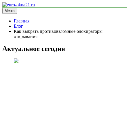
Перейти
к
Меню
euro-okna21.ru
блог про окна
содержимому
Главная
Блог
Как выбрать противовзломные блокираторы
открывания
Актуальное сегодня