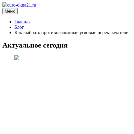
Перейти
к
Меню
euro-okna21.ru
блог про окна
содержимому
Главная
Блог
Как выбрать противовзломные угловые переключатели
Актуальное сегодня