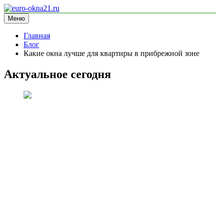
Перейти
к
Меню
euro-okna21.ru
блог про окна
содержимому
Главная
Блог
Какие окна лучше для квартиры в прибрежной зоне
Актуальное сегодня