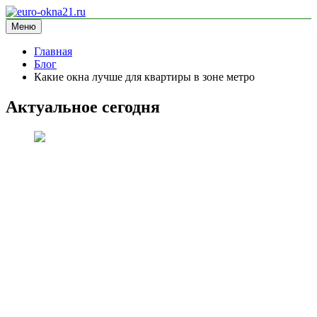
Перейти
к
Меню
euro-okna21.ru
блог про окна
содержимому
Главная
Блог
Какие окна лучше для квартиры в зоне метро
Актуальное сегодня