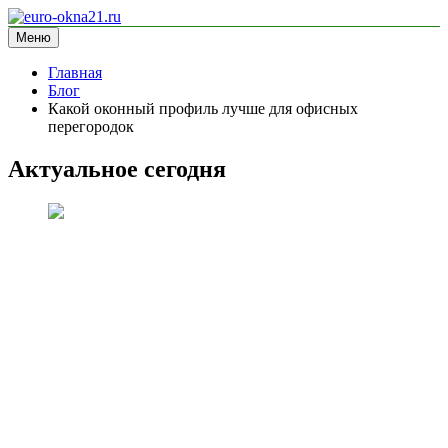
Перейти
к
Меню
euro-okna21.ru
блог про окна
содержимому
Главная
Блог
Какой оконный профиль лучше для офисных
перегородок
Актуальное сегодня