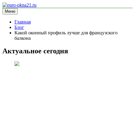
Перейти
к
Меню
euro-okna21.ru
блог про окна
содержимому
Главная
Блог
Какой оконный профиль лучше для французского
балкона
Актуальное сегодня