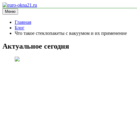
Перейти
к
Меню
euro-okna21.ru
блог про окна
содержимому
Главная
Блог
Что такое стеклопакеты с вакуумом и их применение
Актуальное сегодня